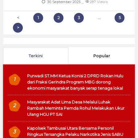
30 September 2025
287 Views
<
1
2
3
...
5
>
Terkini
Popular
Purwadi ST.MM Ketua Konisi 2 DPRD Rokan Hulu
1
dari Fraksi Gerindra Program MBG dorong
ekonomi masyarakat banyak serap tenaga lokal
Masyarakat Adat Lima Desa Melalui Luhak
2
Rambah Meminta Pemda Rohul Melakukan Ukur
Ulang HGU PT SAI
Kapolsek Tambusai Utara Bersama Personil
3
Ringkus Tersangka Pelaku Narkotika Jenis SABU