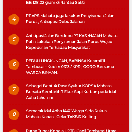
BB 128,02 gram di Rantau Sakti .
PT.APS Mahato juga lakukan Penyiraman Jalan
4
Poros , Antisipasi Debu Jalanan .
Antisipasi Jalan Berdebu PT KAS /NAJAH Mahato
5
Rutin Lakukan Penyiraman Jalan Poros Wujud
Kepedulian Terhadap Masyarakat
PEDULI LINGKUNGAN, BABINSA Koramil 11
6
Tambusai - Kodim 0313 / KPR , GORO Bersama
WARGA BINAAN.
Sebagai Bentuk Rasa Syukur KOPSA Mahato
7
Bersatu Sembelih 7 Ekor Sapi Kurban pada Idul
Adha tahun ini
Semarak Idul Adha 1447 Warga Sido Rukun
8
Mahato Kanan , Gelar TAKBIR Keliling
Purna Tugas Kepala UPTD Capil Tambusai Utara