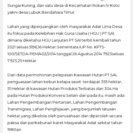
Sungai Kuning, dan satu desa di Kecamatan Rokan IV Koto
yakni desa Lubuk Bendahara Timur.
Lahan yang diperjuangkan oleh masyarakat Adat Lima Desa
itu fokus pada Kelebihan Hak Guna Usaha ( HGU ) PT SAI,
dimana diketahui HGU Lanjutan PT SAI terbit kembali tahun
2021 seluas 5196,16 Hektar.Sementara IUP No. KPTS-
100/SETDA-PEM/402/2014 tanggal 26 Agustus 2014 7923seluas
7.923,25 Hektar.
Dari data permohonan pelepasan Kawasan Hutan PT SAI,
penguasaan lahan kebun kelapa sawit terdapat 355 hektar,
51 Hektar di kawasan Hutan Produksi Terbatas dan 304 Ha
pada Hutan Produksi Konversi.Selain dari pada itu, masih ada
Lahan Pengembangan Pertanian, Lahan Pengembangan
Transmigrasi, Lahan Penghijauan, yang berjumlah ratusan
hektar yang dikelola oleh perusahaan dan diperoleh secara
paksa dari perkebunan karet Masyarakat Adat sekitar tahun
1980an.