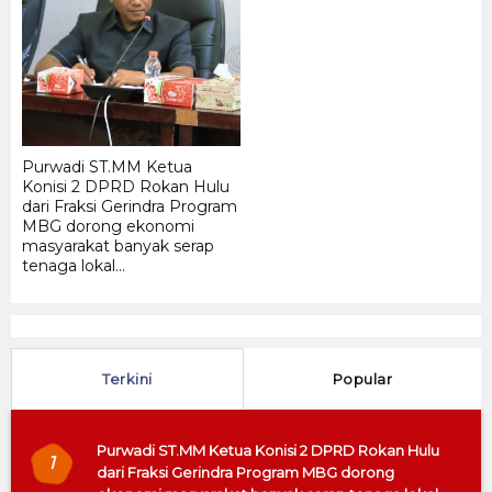
Ka
Be
Te
Je
di 
Purwadi ST.MM Ketua
Konisi 2 DPRD Rokan Hulu
dari Fraksi Gerindra Program
MBG dorong ekonomi
masyarakat banyak serap
tenaga lokal...
Terkini
Popular
Purwadi ST.MM Ketua Konisi 2 DPRD Rokan Hulu
1
dari Fraksi Gerindra Program MBG dorong