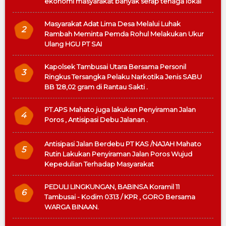
ekonomi masyarakat banyak serap tenaga lokal
Masyarakat Adat Lima Desa Melalui Luhak
2
Rambah Meminta Pemda Rohul Melakukan Ukur
Ulang HGU PT SAI
Kapolsek Tambusai Utara Bersama Personil
3
Ringkus Tersangka Pelaku Narkotika Jenis SABU
BB 128,02 gram di Rantau Sakti .
PT.APS Mahato juga lakukan Penyiraman Jalan
4
Poros , Antisipasi Debu Jalanan .
Antisipasi Jalan Berdebu PT KAS /NAJAH Mahato
5
Rutin Lakukan Penyiraman Jalan Poros Wujud
Kepedulian Terhadap Masyarakat
PEDULI LINGKUNGAN, BABINSA Koramil 11
6
Tambusai - Kodim 0313 / KPR , GORO Bersama
WARGA BINAAN.