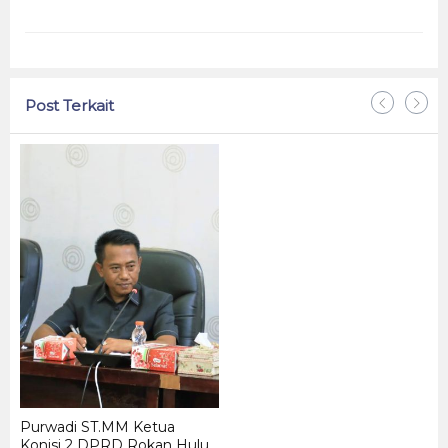
Post Terkait
Ma
Me
Me
Me
PT 
Purwadi ST.MM Ketua
Konisi 2 DPRD Rokan Hulu