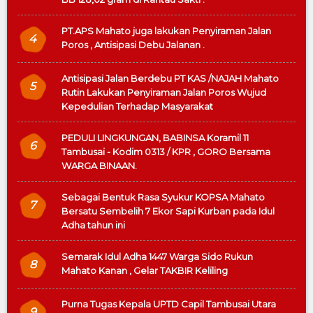
PT.APS Mahato juga lakukan Penyiraman Jalan
4
Poros , Antisipasi Debu Jalanan .
Antisipasi Jalan Berdebu PT KAS /NAJAH Mahato
5
Rutin Lakukan Penyiraman Jalan Poros Wujud
Kepedulian Terhadap Masyarakat
PEDULI LINGKUNGAN, BABINSA Koramil 11
6
Tambusai - Kodim 0313 / KPR , GORO Bersama
WARGA BINAAN.
Sebagai Bentuk Rasa Syukur KOPSA Mahato
7
Bersatu Sembelih 7 Ekor Sapi Kurban pada Idul
Adha tahun ini
Semarak Idul Adha 1447 Warga Sido Rukun
8
Mahato Kanan , Gelar TAKBIR Keliling
Purna Tugas Kepala UPTD Capil Tambusai Utara
9