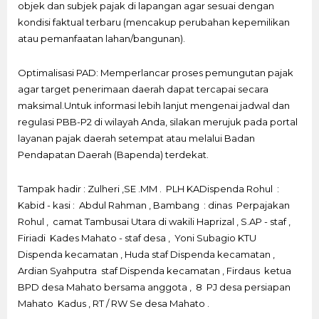
objek dan subjek pajak di lapangan agar sesuai dengan
kondisi faktual terbaru (mencakup perubahan kepemilikan
atau pemanfaatan lahan/bangunan).
Optimalisasi PAD: Memperlancar proses pemungutan pajak
agar target penerimaan daerah dapat tercapai secara
maksimal.Untuk informasi lebih lanjut mengenai jadwal dan
regulasi PBB-P2 di wilayah Anda, silakan merujuk pada portal
layanan pajak daerah setempat atau melalui Badan
Pendapatan Daerah (Bapenda) terdekat.
Tampak hadir : Zulheri ,SE .MM . PLH KADispenda Rohul :
Kabid - kasi : Abdul Rahman , Bambang : dinas Perpajakan
Rohul , camat Tambusai Utara di wakili Haprizal , S.AP - staf ,
Firiadi Kades Mahato - staf desa , Yoni Subagio KTU
Dispenda kecamatan , Huda staf Dispenda kecamatan ,
Ardian Syahputra staf Dispenda kecamatan , Firdaus ketua
BPD desa Mahato bersama anggota , 8 PJ desa persiapan
Mahato Kadus , RT / RW Se desa Mahato .