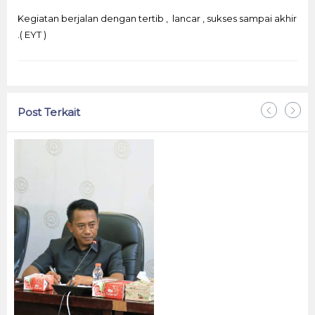
Kegiatan berjalan dengan tertib , lancar , sukses sampai akhir
.( EYT )
Post Terkait
Ma
Me
Me
Me
PT 