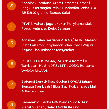
Kapolsek Tambusai Utara Bersama Personil
3
Ringkus Tersangka Pelaku Narkotika Jenis SABU
BB 128,02 gram di Rantau Sakti .
PT.APS Mahato juga lakukan Penyiraman Jalan
4
Poros , Antisipasi Debu Jalanan .
Antisipasi Jalan Berdebu PT KAS /NAJAH Mahato
5
Rutin Lakukan Penyiraman Jalan Poros Wujud
Kepedulian Terhadap Masyarakat
PEDULI LINGKUNGAN, BABINSA Koramil 11
6
Tambusai - Kodim 0313 / KPR , GORO Bersama
WARGA BINAAN.
Sebagai Bentuk Rasa Syukur KOPSA Mahato
7
Bersatu Sembelih 7 Ekor Sapi Kurban pada Idul
Adha tahun ini
Semarak Idul Adha 1447 Warga Sido Rukun
8
Mahato Kanan , Gelar TAKBIR Keliling