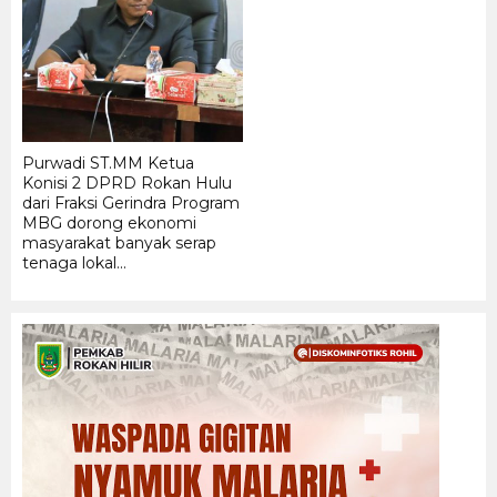
Ma
Me
Me
Me
PT 
Purwadi ST.MM Ketua
Konisi 2 DPRD Rokan Hulu
dari Fraksi Gerindra Program
MBG dorong ekonomi
masyarakat banyak serap
tenaga lokal...