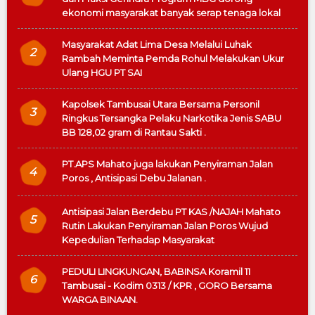
ekonomi masyarakat banyak serap tenaga lokal
Masyarakat Adat Lima Desa Melalui Luhak
2
Rambah Meminta Pemda Rohul Melakukan Ukur
Ulang HGU PT SAI
Kapolsek Tambusai Utara Bersama Personil
3
Ringkus Tersangka Pelaku Narkotika Jenis SABU
BB 128,02 gram di Rantau Sakti .
PT.APS Mahato juga lakukan Penyiraman Jalan
4
Poros , Antisipasi Debu Jalanan .
Antisipasi Jalan Berdebu PT KAS /NAJAH Mahato
5
Rutin Lakukan Penyiraman Jalan Poros Wujud
Kepedulian Terhadap Masyarakat
PEDULI LINGKUNGAN, BABINSA Koramil 11
6
Tambusai - Kodim 0313 / KPR , GORO Bersama
WARGA BINAAN.