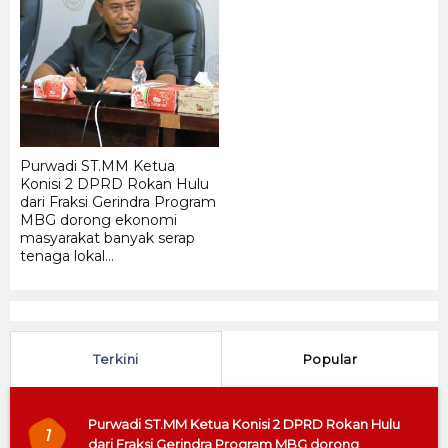
Ma
Me
Me
Me
PT 
Purwadi ST.MM Ketua
Konisi 2 DPRD Rokan Hulu
dari Fraksi Gerindra Program
MBG dorong ekonomi
masyarakat banyak serap
tenaga lokal...
Terkini
Popular
Purwadi ST.MM Ketua Konisi 2 DPRD Rokan Hulu
1
dari Fraksi Gerindra Program MBG dorong