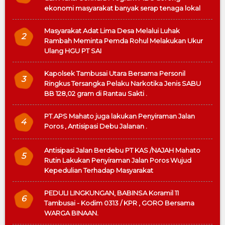
ekonomi masyarakat banyak serap tenaga lokal
Masyarakat Adat Lima Desa Melalui Luhak
2
Rambah Meminta Pemda Rohul Melakukan Ukur
Ulang HGU PT SAI
Kapolsek Tambusai Utara Bersama Personil
3
Ringkus Tersangka Pelaku Narkotika Jenis SABU
BB 128,02 gram di Rantau Sakti .
PT.APS Mahato juga lakukan Penyiraman Jalan
4
Poros , Antisipasi Debu Jalanan .
Antisipasi Jalan Berdebu PT KAS /NAJAH Mahato
5
Rutin Lakukan Penyiraman Jalan Poros Wujud
Kepedulian Terhadap Masyarakat
PEDULI LINGKUNGAN, BABINSA Koramil 11
6
Tambusai - Kodim 0313 / KPR , GORO Bersama
WARGA BINAAN.