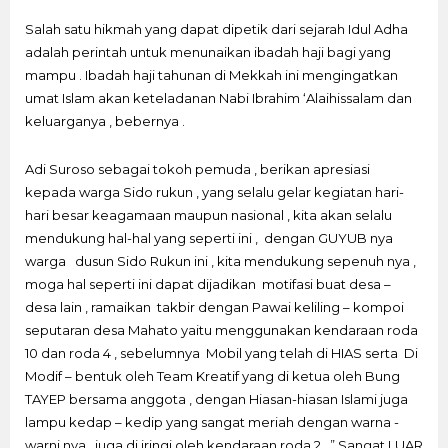
Salah satu hikmah yang dapat dipetik dari sejarah Idul Adha
adalah perintah untuk menunaikan ibadah haji bagi yang
mampu . Ibadah haji tahunan di Mekkah ini mengingatkan
umat Islam akan keteladanan Nabi Ibrahim ‘Alaihissalam dan
keluarganya , bebernya .
Adi Suroso sebagai tokoh pemuda , berikan apresiasi
kepada warga Sido rukun , yang selalu gelar kegiatan hari-
hari besar keagamaan maupun nasional , kita akan selalu
mendukung hal-hal yang seperti ini , dengan GUYUB nya
warga dusun Sido Rukun ini , kita mendukung sepenuh nya ,
moga hal seperti ini dapat dijadikan motifasi buat desa –
desa lain , ramaikan takbir dengan Pawai keliling – kompoi
seputaran desa Mahato yaitu menggunakan kendaraan roda
10 dan roda 4 , sebelumnya Mobil yang telah di HIAS serta Di
Modif – bentuk oleh Team Kreatif yang di ketua oleh Bung
TAYEP bersama anggota , dengan Hiasan-hiasan Islami juga
lampu kedap – kedip yang sangat meriah dengan warna -
warni nya , juga di iringi oleh kendaraan roda 2 , ” Sangat LUAR