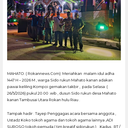
MAHATO. ( Rokannews.Com) Meriahkan malam idul adha
1447 H – 2026 M , warga Sido rukun Mahato kanan adakan
pawai keliling Kompoi gemakan takbir , pada Selasa (
26/5/2026) pukul 20.00 .wib , dusun Sido rukun desa Mahato
kanan Tambusai Utara Rokan hulu Riau .
Tampak hadir : Tayep Penggagas acara bersama anggota ,
Ustadz Koko tokoh agama dan tokoh agama lainnya ,ADI
SUROSO tokoh pemuda ( tim kreatif sidorukun ) Kadus , RT /