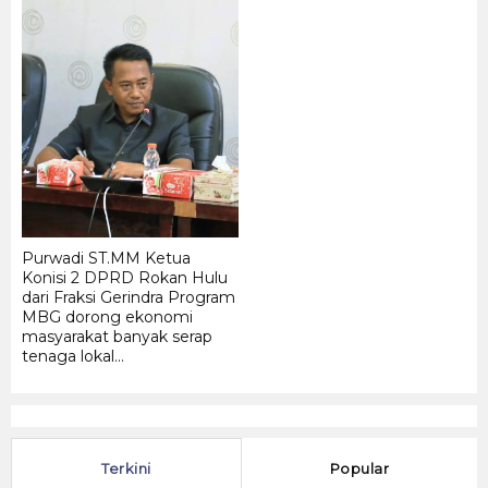
Ma
Me
Me
Me
PT 
Purwadi ST.MM Ketua
Konisi 2 DPRD Rokan Hulu
dari Fraksi Gerindra Program
MBG dorong ekonomi
masyarakat banyak serap
tenaga lokal...
Terkini
Popular