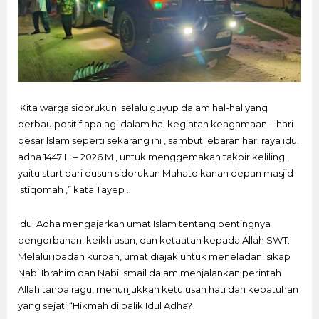
Kita warga sidorukun selalu guyup dalam hal-hal yang
berbau positif apalagi dalam hal kegiatan keagamaan – hari
besar lslam seperti sekarang ini , sambut lebaran hari raya idul
adha 1447 H – 2026 M , untuk menggemakan takbir keliling ,
yaitu start dari dusun sidorukun Mahato kanan depan masjid
Istiqomah ,” kata Tayep .
Idul Adha mengajarkan umat Islam tentang pentingnya
pengorbanan, keikhlasan, dan ketaatan kepada Allah SWT.
Melalui ibadah kurban, umat diajak untuk meneladani sikap
Nabi Ibrahim dan Nabi Ismail dalam menjalankan perintah
Allah tanpa ragu, menunjukkan ketulusan hati dan kepatuhan
yang sejati.“Hikmah di balik Idul Adha?