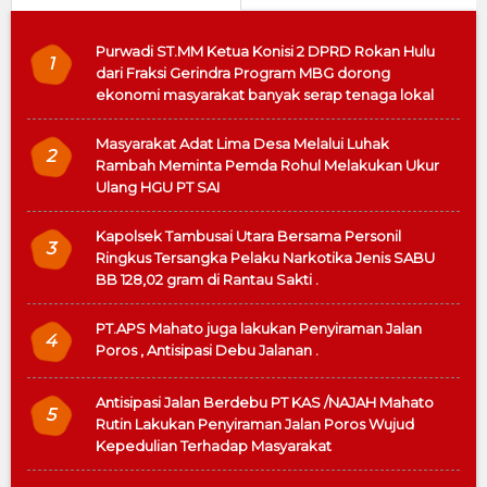
Purwadi ST.MM Ketua Konisi 2 DPRD Rokan Hulu
1
dari Fraksi Gerindra Program MBG dorong
ekonomi masyarakat banyak serap tenaga lokal
Masyarakat Adat Lima Desa Melalui Luhak
2
Rambah Meminta Pemda Rohul Melakukan Ukur
Ulang HGU PT SAI
Kapolsek Tambusai Utara Bersama Personil
3
Ringkus Tersangka Pelaku Narkotika Jenis SABU
BB 128,02 gram di Rantau Sakti .
PT.APS Mahato juga lakukan Penyiraman Jalan
4
Poros , Antisipasi Debu Jalanan .
Antisipasi Jalan Berdebu PT KAS /NAJAH Mahato
5
Rutin Lakukan Penyiraman Jalan Poros Wujud
Kepedulian Terhadap Masyarakat