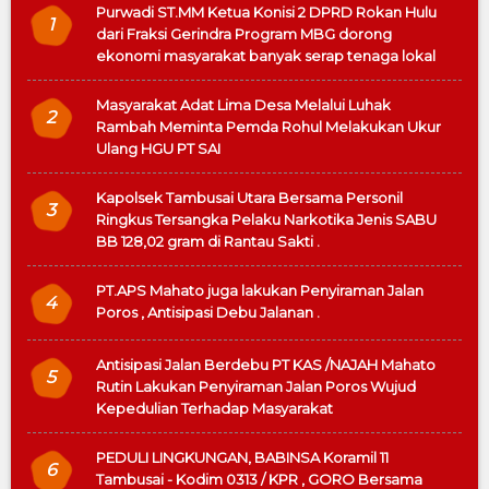
Purwadi ST.MM Ketua Konisi 2 DPRD Rokan Hulu
1
dari Fraksi Gerindra Program MBG dorong
ekonomi masyarakat banyak serap tenaga lokal
Masyarakat Adat Lima Desa Melalui Luhak
2
Rambah Meminta Pemda Rohul Melakukan Ukur
Ulang HGU PT SAI
Kapolsek Tambusai Utara Bersama Personil
3
Ringkus Tersangka Pelaku Narkotika Jenis SABU
BB 128,02 gram di Rantau Sakti .
PT.APS Mahato juga lakukan Penyiraman Jalan
4
Poros , Antisipasi Debu Jalanan .
Antisipasi Jalan Berdebu PT KAS /NAJAH Mahato
5
Rutin Lakukan Penyiraman Jalan Poros Wujud
Kepedulian Terhadap Masyarakat
PEDULI LINGKUNGAN, BABINSA Koramil 11
6
Tambusai - Kodim 0313 / KPR , GORO Bersama