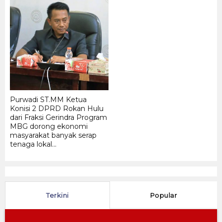
Ma
Me
Me
Me
PT 
Purwadi ST.MM Ketua
Konisi 2 DPRD Rokan Hulu
dari Fraksi Gerindra Program
MBG dorong ekonomi
masyarakat banyak serap
tenaga lokal...
Terkini
Popular